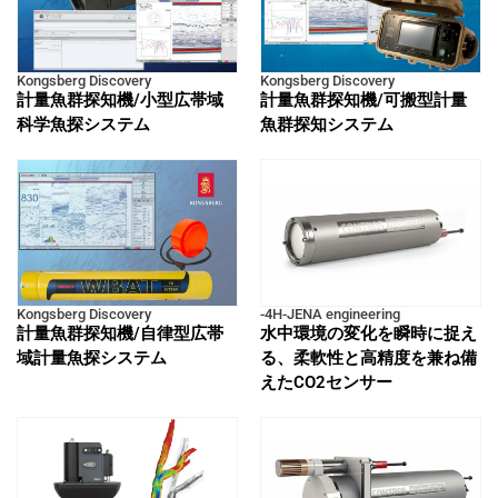
Kongsberg Discovery
Kongsberg Discovery
計量魚群探知機/小型広帯域
計量魚群探知機/可搬型計量
科学魚探システム
魚群探知システム
Kongsberg Discovery
-4H-JENA engineering
計量魚群探知機/自律型広帯
水中環境の変化を瞬時に捉え
域計量魚探システム
る、柔軟性と高精度を兼ね備
えたCO2センサー