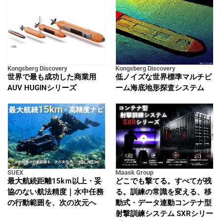
Kongsberg Discovery
Kongsberg Discovery
世界で最も成功した商業用
低ノイズな世界標準マルチビ
AUV HUGINシリーズ
ーム海底地形探査システム
SUEX
Maask Group
最大航続距離15kｍ以上・妥
どこでも撃てる。すべてが残
協のない航法精度｜水中任務
る。訓練の常識を変える、移
の行動範囲を、次の次元へ
動式・データ連動コンテナ型
射撃訓練システム SXRシリー