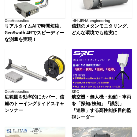
GeoAcoustics
-4H-JENA engineering
リアルタイムAIで時間短縮。
信頼のメタンモニタリング、
GeoSwath 4Rでスピーディー
どんな環境でも確実に
な測量を実現！
GeoAcoustics
SRC
広範囲を効率的にカバー、信
航空機・無人機・船舶・車両
頼のトーイングサイドスキャ
を「探知/検知」「識別」
ンソナー
「追跡」する高性能多目的監
視レーダー