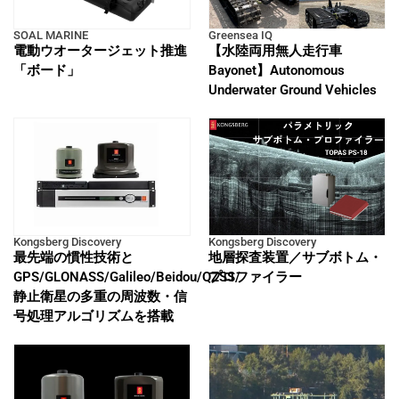
SOAL MARINE
Greensea IQ
電動ウオータージェット推進
【水陸両用無人走行車
「ボード」
Bayonet】Autonomous
Underwater Ground Vehicles
Kongsberg Discovery
Kongsberg Discovery
最先端の慣性技術と
地層探査装置／サブボトム・
GPS/GLONASS/Galileo/Beidou/QZSS/
プロファイラー
静止衛星の多重の周波数・信
号処理アルゴリズムを搭載