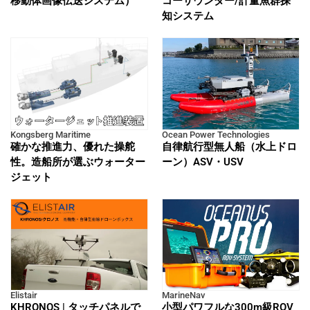
移動体画像伝送システム）
コーサウンダー/計量魚群探
知システム
Kongsberg Maritime
Ocean Power Technologies
確かな推進力、優れた操舵
自律航行型無人船（水上ドロ
性。造船所が選ぶウォーター
ーン）ASV・USV
ジェット
Elistair
MarineNav
KHRONOS | タッチパネルで
小型パワフルな300m級ROV