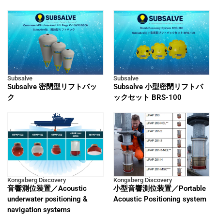
Subsalve
Subsalve
Subsalve 密閉型リフトバッ
Subsalve 小型密閉リフトバ
ク
ックセット BRS-100
Kongsberg Discovery
Kongsberg Discovery
音響測位装置／Acoustic
小型音響測位装置／Portable
underwater positioning &
Acoustic Positioning system
navigation systems