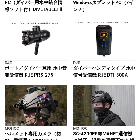
PC（ダイバー用水中統合情
WindowsタブレットPC（7イ
報ソフト付）DIVETABLETⅡ
ンチ）
RJE
RJE
ボート／ダイバー兼用 水中音
ダイバーハンディタイプ 水中
響受信機 RJE PRS-275
信号受信機 RJE DTI-300A
MOHOC
MOHOC
ヘルメット専用カメラ（防
SC-4200EP等MANET通信機