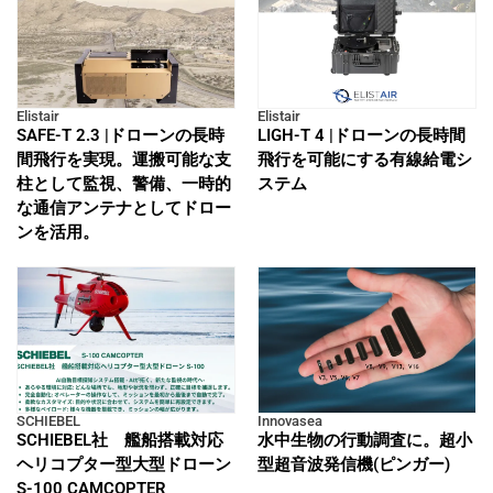
Elistair
Elistair
SAFE-T 2.3 |ドローンの長時
LIGH-T 4 |ドローンの長時間
間飛行を実現。運搬可能な支
飛行を可能にする有線給電シ
柱として監視、警備、一時的
ステム
な通信アンテナとしてドロー
ンを活用。
SCHIEBEL
Innovasea
SCHIEBEL社 艦船搭載対応
水中生物の行動調査に。超小
ヘリコプター型大型ドローン
型超音波発信機(ピンガー)
S-100 CAMCOPTER