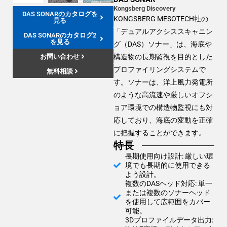
Kongsberg Discovery
DAS SONARのカタログを
KONGSBERG MESOTECH社の
見る
「デュアルアクシススキャニン
DAS SONARのカタログ2
を見る
グ（DAS）ソナー」は、海底や
構造物の長期監視を目的とした
お問い合わせ
プロファイリングシステムで
無料相談
す。ソナーは、洋上風力発電所
のような高流速や厳しいオフシ
ョア環境での構造物監視にも対
応しており、海底の変動を正確
に把握することができます。
特長
長期使用向け設計: 厳しい環
境でも長期的に使用できる
よう設計。
複数のDASヘッド対応: 単一
または複数のソナーヘッド
を使用して広範囲をカバー
可能。
3Dプロファイルデータ出力: