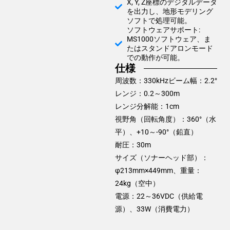
X, Y, Z座標のデジタルデータ
を出力し、地形モデリング
ソフトで処理可能。
ソフトウェアサポート:
MS1000ソフトウェア、ま
たはスタンドアロンモード
での動作が可能。
仕様
周波数：330kHzビーム幅：2.2°
レンジ：0.2～300m
レンジ分解能：1cm
視野角（回転角度）：360°（水
平）、+10～-90°（鉛直）
耐圧：30m
サイズ（ソナーヘッド部）：
φ213mm×449mm、重量：
24kg（空中）
電源：22～36VDC（供給電
源）、33W（消費電力）