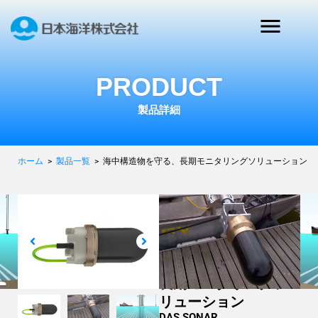
PRODUCT
製品詳細
ホーム
>
製品一覧
>
海中構造物を守る、長期モニタリングソリューション
調査, 測量・測定, 観測・
モニタリング, 無人化・省
人化, 環境アセスメント,
海洋開発・安全運航
海中構造物を守る、
長期モニタリングソ
リューション
DAS SONAR