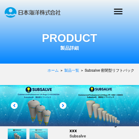
PRODUCT
製品詳細
ホーム
>
製品一覧
>
Subsalve 密閉型リフトバック
環境アセスメント, 海洋開
発・安全運航, 防衛・監視
Subsalve 密閉型リフ
トバック
Salvage Pontoons SP-xxx /
Enclosed Flotation Bags EFB-
xxx
Subsalve