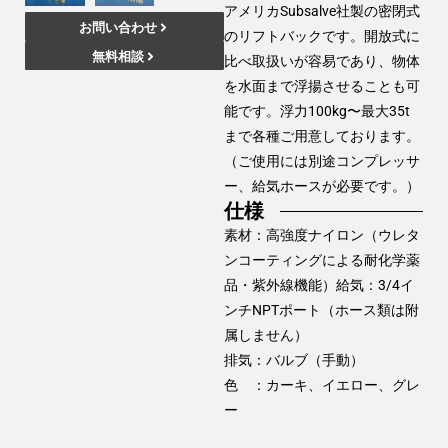
アメリカSubsalve社製の密閉式
お問い合わせ
のリフトバックです。開放式に
無料相談
比べ取扱いが容易であり、物体
を水面まで浮揚させることも可
能です。浮力100kg〜最大35t
まで各種ご用意しております。
（ご使用には別途コンプレッサ
ー、給気ホースが必要です。）
仕様
素材：高強度ナイロン（ウレタ
ンコーティングによる耐化学薬
品・紫外線機能）給気：3/4イ
ンチNPTポート（ホース類は附
属しません）
排気：バルブ（手動）
色 ：カーキ、イエロー、グレ
ー