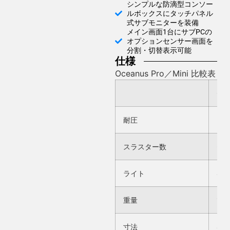
シンプルな防滴型コンソー
ルボックスにタッチパネル
式サブモニターを装備
メイン画面1台にサブPCの
オプションセンサー画面を
分割・切替表示可能
仕様
Oceanus Pro／Mini 比較表
Oce
耐圧
30
スラスター数
6個
ライト
4個
重量
18k
寸法
41