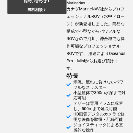
お問い合わせ
MarineNav
カナダMarineNAV社からプロフ
無料相談
ェッショナルROV（水中ドロー
ン）が新登場しました。簡易な
構成で小型ながらパワフルな
ROVなので河川、沖合域でも操
作可能なプロフェッショナル
ROVです。 用途によりOceanus
Pro、Miniからお選び頂けま
す。
特長
潮流、流れに負けないパワ
フルなスラスター
小型筐体で300m水深まで対
応可能
テザーは専用ドラムに収容
し、500mまで延長可能
HD画質デジタルカメラで鮮
明な映像を取得・記録可能
ジョイスティックによる直
感的な操作