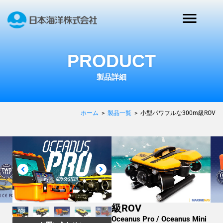
PRODUCT
製品詳細
ホーム
>
製品一覧
>
小型パワフルな300m級ROV
調査, 探査・探索, 観測・
モニタリング, 無人化・省
人化, 海洋開発・安全運航,
救難救助・災害救助, 防
衛・監視
小型パワフルな300m
級ROV
Oceanus Pro / Oceanus Mini