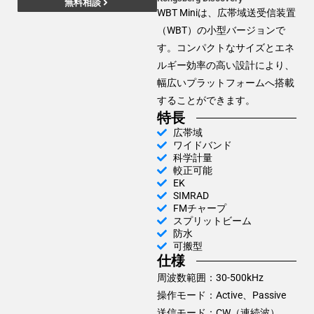
無料相談
WBT Miniは、広帯域送受信装置
（WBT）の小型バージョンで
す。コンパクトなサイズとエネ
ルギー効率の高い設計により、
幅広いプラットフォームへ搭載
することができます。
特長
広帯域
ワイドバンド
科学計量
較正可能
EK
SIMRAD
FMチャープ
スプリットビーム
防水
可搬型
仕様
周波数範囲：30-500kHz
操作モード：Active、Passive
送信モード：CW（連続波）、