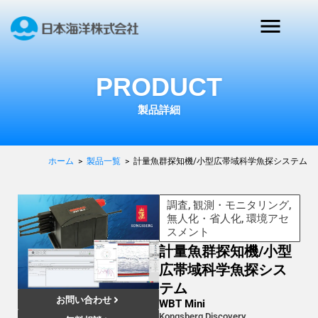
PRODUCT
製品詳細
ホーム
>
製品一覧
>
計量魚群探知機/小型広帯域科学魚探システム
調査, 観測・モニタリング,
無人化・省人化, 環境アセ
スメント
計量魚群探知機/小型
広帯域科学魚探シス
テム
お問い合わせ
WBT Mini
Kongsberg Discovery