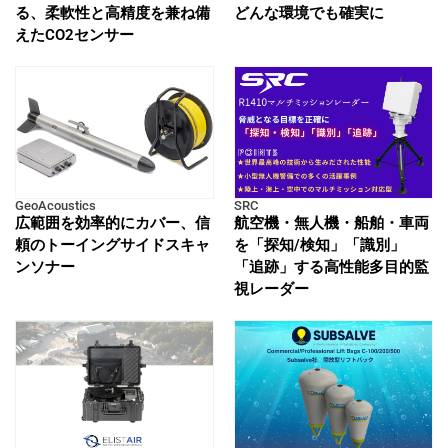
る、柔軟性と高精度を兼ね備
どんな環境でも確実に
えたCO2センサー
GeoAcoustics
SRC
広範囲を効率的にカバー、信
航空機・無人機・船舶・車両
頼のトーイングサイドスキャ
を「探知/検知」「識別」
ンソナー
「追跡」する高性能多目的監
視レーダー