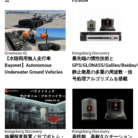
ム
FUSION
Greensea IQ
Kongsberg Discovery
【水陸両用無人走行車
最先端の慣性技術と
Bayonet】Autonomous
GPS/GLONASS/Galileo/Beidou
Underwater Ground Vehicles
静止衛星の多重の周波数・信
号処理アルゴリズムを搭載
Kongsberg Discovery
Kongsberg Discovery
地層探査装置／サブボトム・
高性能、高耐久なモーション