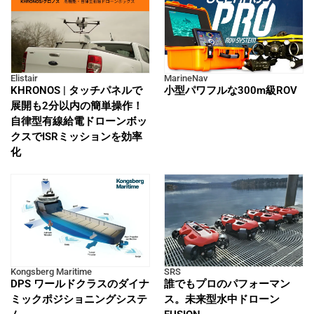
Elistair
MarineNav
KHRONOS | タッチパネルで
小型パワフルな300m級ROV
展開も2分以内の簡単操作！
自律型有線給電ドローンボッ
クスでISRミッションを効率
化
Kongsberg Maritime
SRS
DPS ワールドクラスのダイナ
誰でもプロのパフォーマン
ミックポジショニングシステ
ス。未来型水中ドローン