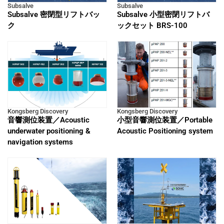
Subsalve
Subsalve
Subsalve 密閉型リフトバッ
Subsalve 小型密閉リフトバ
ク
ックセット BRS-100
Kongsberg Discovery
Kongsberg Discovery
音響測位装置／Acoustic
小型音響測位装置／Portable
underwater positioning &
Acoustic Positioning system
navigation systems