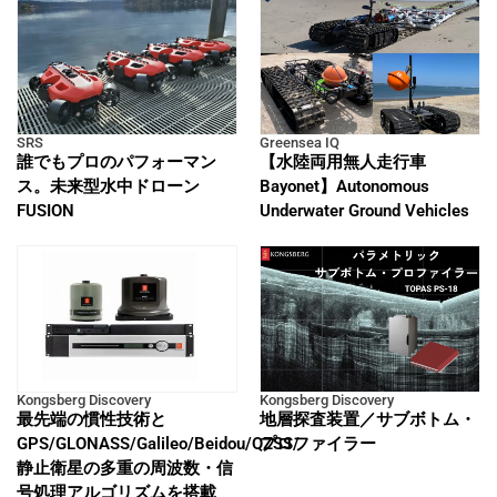
SRS
Greensea IQ
誰でもプロのパフォーマン
【水陸両用無人走行車
ス。未来型水中ドローン
Bayonet】Autonomous
FUSION
Underwater Ground Vehicles
Kongsberg Discovery
Kongsberg Discovery
最先端の慣性技術と
地層探査装置／サブボトム・
GPS/GLONASS/Galileo/Beidou/QZSS/
プロファイラー
静止衛星の多重の周波数・信
号処理アルゴリズムを搭載