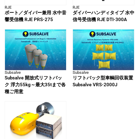
RJE
RJE
ボート／ダイバー兼用 水中音
ダイバーハンディタイプ 水中
響受信機 RJE PRS-275
信号受信機 RJE DTI-300A
Subsalve
Subsalve
Subsalve 開放式リフトバッ
リフトバック型車輌回収装置
ク 浮力55kg～最大35tまで各
Subsalve VRS-2000J
種ご用意