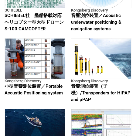
SCHIEBEL
Kongsberg Discovery
SCHIEBEL社 艦船搭載対応
音響測位装置／Acoustic
ヘリコプター型大型ドローン
underwater positioning &
S-100 CAMCOPTER
navigation systems
Kongsberg Discovery
Kongsberg Discovery
小型音響測位装置／Portable
音響測位装置（子
Acoustic Positioning system
機）/Transponders for HiPAP
and μPAP