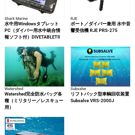
Shark Marine
RJE
水中用Windowsタブレット
ボート／ダイバー兼用 水中音
PC（ダイバー用水中統合情
響受信機 RJE PRS-275
報ソフト付）DIVETABLETⅡ
Watershed
Subsalve
Watershed完全防水バッグ各
リフトバック型車輌回収装置
種（ミリタリー／レスキュー
Subsalve VRS-2000J
用）