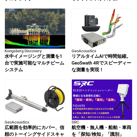
Kongsberg Discovery
GeoAcoustics
水中イメージングと測量を1
リアルタイムAIで時間短縮。
台で実施可能なマルチビーム
GeoSwath 4Rでスピーディー
システム
な測量を実現！
GeoAcoustics
SRC
広範囲を効率的にカバー、信
航空機・無人機・船舶・車両
頼のトーイングサイドスキャ
を「探知/検知」「識別」