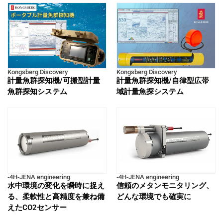
Kongsberg Discovery
Kongsberg Discovery
計量魚群探知機/可搬型計量
計量魚群探知機/自律型広帯
魚群探知システム
域計量魚探システム
-4H-JENA engineering
-4H-JENA engineering
水中環境の変化を瞬時に捉え
信頼のメタンモニタリング、
る、柔軟性と高精度を兼ね備
どんな環境でも確実に
えたCO2センサー