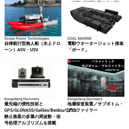
Ocean Power Technologies
SOAL MARINE
自律航行型無人船（水上ドロ
電動ウオータージェット推進
ーン）ASV・USV
「ボード」
Kongsberg Discovery
Kongsberg Discovery
最先端の慣性技術と
地層探査装置／サブボトム・
GPS/GLONASS/Galileo/Beidou/QZSS/
プロファイラー
静止衛星の多重の周波数・信
号処理アルゴリズムを搭載