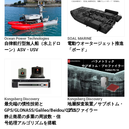
Ocean Power Technologies
SOAL MARINE
自律航行型無人船（水上ドロ
電動ウオータージェット推進
ーン）ASV・USV
「ボード」
Kongsberg Discovery
Kongsberg Discovery
最先端の慣性技術と
地層探査装置／サブボトム・
GPS/GLONASS/Galileo/Beidou/QZSS/
プロファイラー
静止衛星の多重の周波数・信
号処理アルゴリズムを搭載