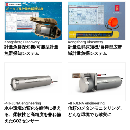
Kongsberg Discovery
Kongsberg Discovery
計量魚群探知機/可搬型計量
計量魚群探知機/自律型広帯
魚群探知システム
域計量魚探システム
-4H-JENA engineering
-4H-JENA engineering
水中環境の変化を瞬時に捉え
信頼のメタンモニタリング、
る、柔軟性と高精度を兼ね備
どんな環境でも確実に
えたCO2センサー