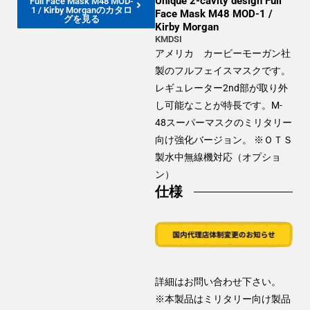
Unique 2-cavity design Full
Full Face Mask M48 MOD-
1 / Kirby Morganのカタロ
Face Mask M48 MOD-1 /
グを見る
Kirby Morgan
KMDSI
アメリカ カービーモーガン社
製のフルフェイスマスクです。
レギュレーター2nd部が取り外
し可能なことが特長です。M-
48スーパーマスクのミリタリー
向け強化バージョン。 ※ＯＴＳ
製水中無線機対応（オプショ
ン）
仕様
詳細はお問い合わせ下さい。
※本製品はミリタリー向け製品