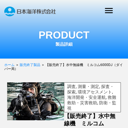
PRODUCT
製品詳細
ホーム
>
販売終了製品
>
【販売終了】水中無線機 ミルコム6000DJ（ダイ
バー局）
調査, 測量・測定, 探査・
探索, 環境アセスメント,
海洋開発・安全運航, 救難
救助・災害救助, 防衛・監
視
【販売終了】水中無
線機 ミルコム