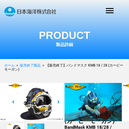
PRODUCT
製品詳細
ホーム
>
販売終了製品
>
【販売終了】バンドマスク KMB 18 / 28 (カービー
モーガン)
調査, 測量・測定, 探査・
探索, 観測・モニタリング,
防衛・監視
【販売終了】バンド
マスク KMB 18 / 28
(カービーモーガン)
BandMask KMB 18/28 /