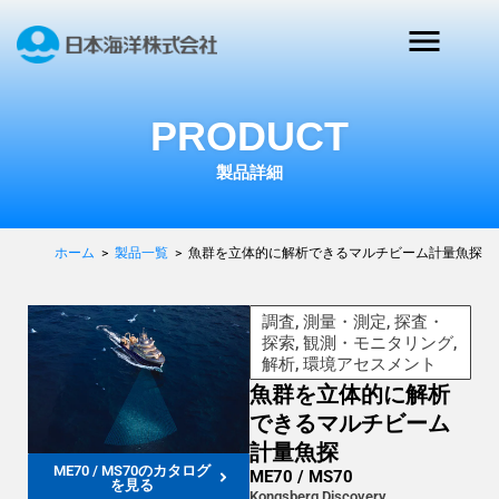
PRODUCT
製品詳細
ホーム
>
製品一覧
>
魚群を立体的に解析できるマルチビーム計量魚探
調査, 測量・測定, 探査・
探索, 観測・モニタリング,
解析, 環境アセスメント
魚群を立体的に解析
できるマルチビーム
計量魚探
ME70 / MS70のカタログ
ME70 / MS70
を見る
Kongsberg Discovery