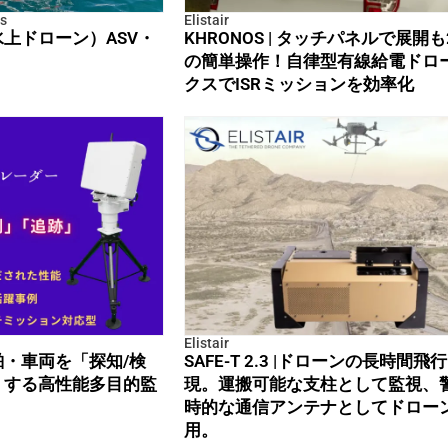
s
Elistair
上ドローン）ASV・
KHRONOS | タッチパネルで展開
の簡単操作！自律型有線給電ドロ
クスでISRミッションを効率化
Elistair
・車両を「探知/検
SAFE-T 2.3 |ドローンの長時間飛
」する高性能多目的監
現。運搬可能な支柱として監視、
時的な通信アンテナとしてドロー
用。