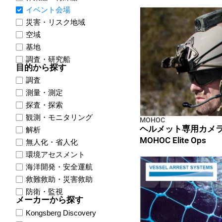
イベント会場
災害・リスク地域
空域
基地
調査・研究船
目的から探す
調査
測量・測定
探査・探索
観測・モニタリング
MOHOC
ヘルメット専用カメ
解析
MOHOC Elite Ops
無人化・省人化
環境アセスメント
海洋開発・安全運航
救難救助・災害救助
防衛・監視
メーカーから探す
Kongsberg Discovery