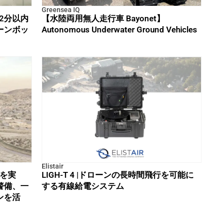
Greensea IQ
も2分以内
【水陸両用無人走行車 Bayonet】
ーンボッ
Autonomous Underwater Ground Vehicles
Elistair
行を実
LIGH-T 4 |ドローンの長時間飛行を可能に
警備、一
する有線給電システム
ンを活