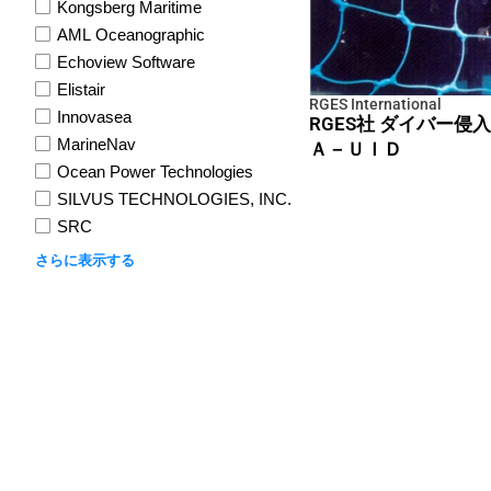
Kongsberg Maritime
AML Oceanographic
Echoview Software
Elistair
RGES International
Innovasea
RGES社 ダイバー侵
MarineNav
Ａ－ＵＩＤ
Ocean Power Technologies
SILVUS TECHNOLOGIES, INC.
SRC
さらに表示する