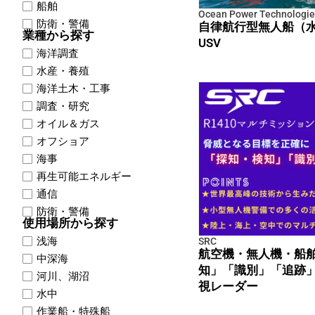
船舶
Ocean Power Technologie
防衛・警備
自律航行型無人船（水
業種から探す
USV
海洋調査
水産・養殖
海洋土木・工事
調査・研究
オイル＆ガス
オフショア
海事
再生可能エネルギー
通信
防衛・警備
使用場所から探す
浅海
SRC
航空機・無人機・船舶
中深海
知」「識別」「追跡
河川、湖沼
視レーダー
水中
作業船・特殊船