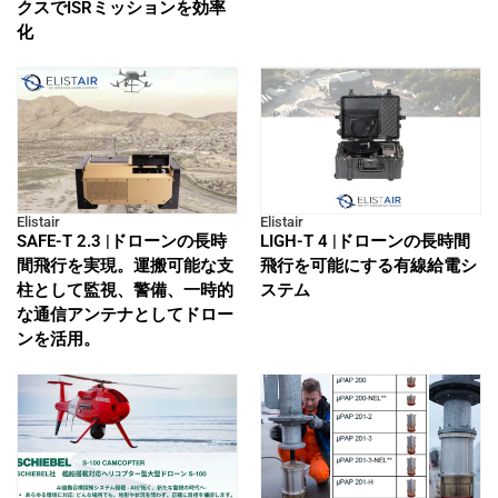
クスでISRミッションを効率
化
Elistair
Elistair
SAFE-T 2.3 |ドローンの長時
LIGH-T 4 |ドローンの長時間
間飛行を実現。運搬可能な支
飛行を可能にする有線給電シ
柱として監視、警備、一時的
ステム
な通信アンテナとしてドロー
ンを活用。