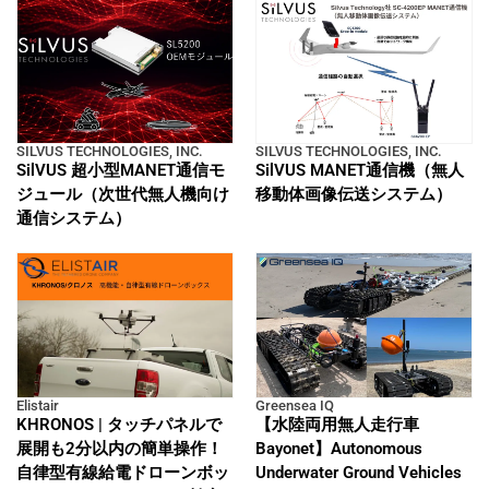
SILVUS TECHNOLOGIES, INC.
SILVUS TECHNOLOGIES, INC.
SilVUS 超小型MANET通信モ
SilVUS MANET通信機（無人
ジュール（次世代無人機向け
移動体画像伝送システム）
通信システム）
Elistair
Greensea IQ
KHRONOS | タッチパネルで
【水陸両用無人走行車
展開も2分以内の簡単操作！
Bayonet】Autonomous
自律型有線給電ドローンボッ
Underwater Ground Vehicles