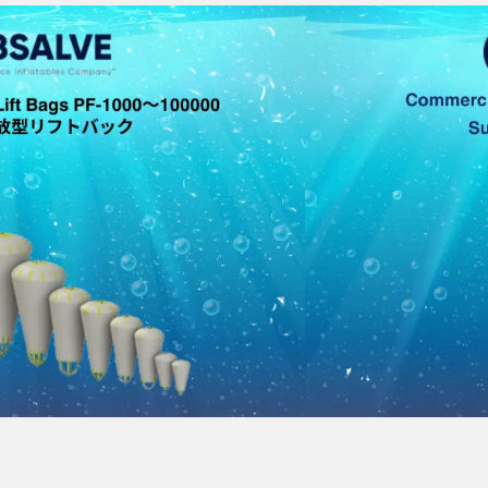
 防衛・監視
フトバック 浮力55kg～最大35tまで
gs C-100/200/500/PF-1000～100000
フトバックです。下部が解放され、ダイバーのオクトパス等から空
kg～最大35tまで各種ご用意しております。
ィングによる耐化学薬品・紫外線機能）