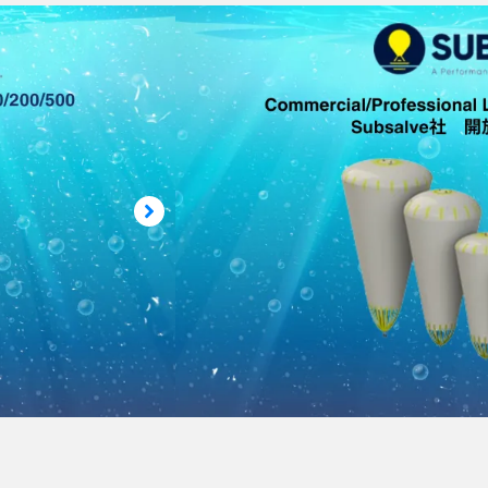
環境アセスメント, 救難救助・災害救助,
Subsalve 開放式リ
各種ご用意
Commercial/Professional Lift Ba
Subsalve
アメリカSubsalve社製の開放式のリ
気を供給する一般的なタイプです。浮力55
仕様
素材 ：高強度ナイロン（ウレタンコーテ
バルブ：排気バルブ（手動）
色 ：カーキ、イエロー、グレー
※詳細はカタログをご覧下さい。