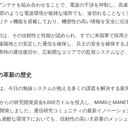
数のアンテナを組み合わせることで、電波の干渉を抑制し、高
市部のような電波環境が複雑な場所でも、途切れることなく
リティ機能を搭載しており、機密性の高い情報を安全に伝
giesの通信技術は、その信頼性と性能が認められ、すでに米国軍で
遠隔地との安定した通信を確保し、兵士の安全を確保する
害時の通信復旧や、広範囲なエリアでの監視システムなど
の革新
の歴史
MIMO）は、今日の無線システムが抱える多くの課題を解決する
からの研究開発資金6,000万ドルを投入し、MIMOとMAN
IMOを開発しました。通信研究コミュニティの最新イノベーション
で最も過酷な環境下においても、信頼性の高い大容量のメッシ