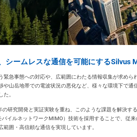
シームレスな通信を可能にするSilvus M
う緊急事態への対応や、広範囲にわたる情報収集が求めら
渉や山岳地帯での電波状況の悪化など、様々な環境下で通
した。
gies社は、長年の研究開発と実証実験を重ね、このような課題を解
（モバイルネットワークMIMO）技術を採用することで、従
広範囲・高信頼な通信を実現しています。