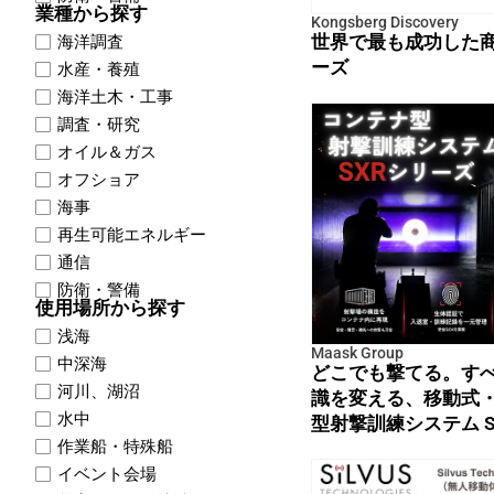
業種から探す
Kongsberg Discovery
世界で最も成功した商業
海洋調査
ーズ
水産・養殖
海洋土木・工事
調査・研究
オイル＆ガス
オフショア
海事
再生可能エネルギー
通信
防衛・警備
使用場所から探す
浅海
Maask Group
中深海
どこでも撃てる。す
河川、湖沼
識を変える、移動式
水中
型射撃訓練システム 
作業船・特殊船
イベント会場