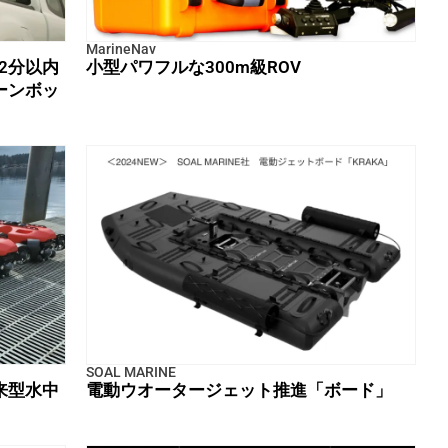
MarineNav
も2分以内
小型パワフルな300m級ROV
ーンボッ
SOAL MARINE
来型水中
電動ウオータージェット推進「ボード」