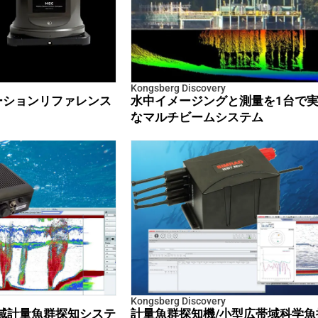
Kongsberg Discovery
ーションリファレンス
水中イメージングと測量を1台で
なマルチビームシステム
Kongsberg Discovery
域計量魚群探知システ
計量魚群探知機/小型広帯域科学魚