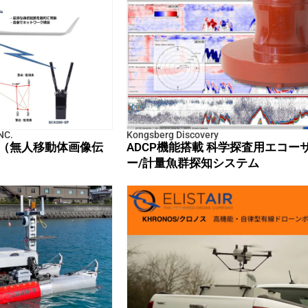
NC.
Kongsberg Discovery
通信機（無人移動体画像伝
ADCP機能搭載 科学探査用エコー
ー/計量魚群探知システム