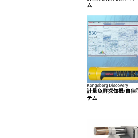
ム
Kongsberg Discovery
計量魚群探知機/自律
テム