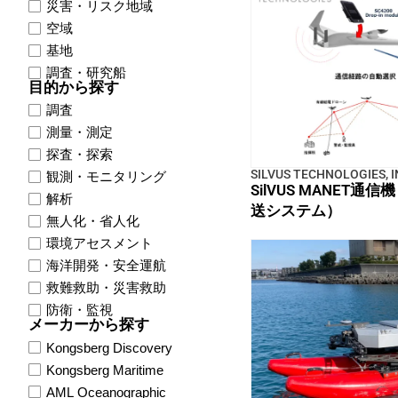
災害・リスク地域
空域
基地
調査・研究船
目的から探す
調査
測量・測定
探査・探索
SILVUS TECHNOLOGIES, I
観測・モニタリング
SilVUS MANET
解析
送システム）
無人化・省人化
環境アセスメント
海洋開発・安全運航
救難救助・災害救助
防衛・監視
メーカーから探す
Kongsberg Discovery
Kongsberg Maritime
AML Oceanographic