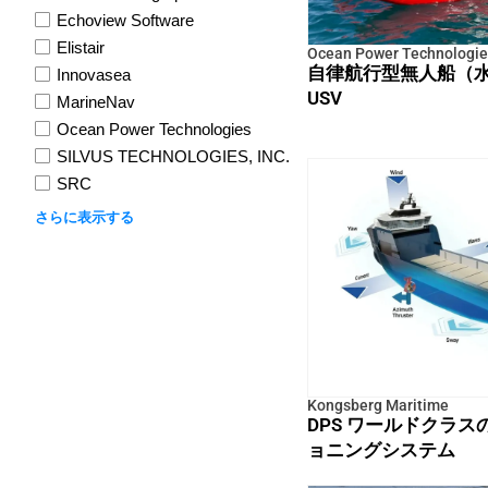
Echoview Software
Elistair
Ocean Power Technologie
自律航行型無人船（水
Innovasea
USV
MarineNav
Ocean Power Technologies
SILVUS TECHNOLOGIES, INC.
SRC
さらに表示する
Kongsberg Maritime
DPS ワールドクラ
ョニングシステム